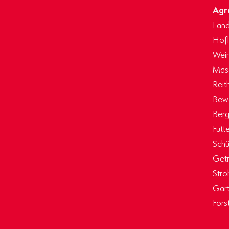
Agr
Land
Hof
Wein
Masc
Reit
Bew
Berg
Futt
Schü
Getr
Stro
Gart
Fors