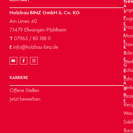
Gew
A
Lage
Holzbau BINZ GmbH & Co. KG
S
P
Logi
Am Limes 40
E
Prod
73479 Ellwangen-Pfahlheim
R
Mon
F
T
07965 / 80 188 0
E
Hand
E
info@holzbau-binz.de
K
Schr
T
E
Werk
G
Schü
E
B
KARRIERE
Fahr
Ä
Verk
U
Offene Stellen
D
Einz
Jetzt bewerben
E
Recy
Wasc
Salz
Büro