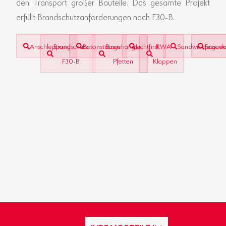
den Transport großer Bauteile. Das gesamte Projekt
erfüllt Brandschutzanforderungen nach F30-B.
Anschleppung
Brandschutz
Betonstützen
Eingehängte
Lichtfirst
RWA-
Sandwichfassad
Sägewe
F30-B
Pfetten
Klappen