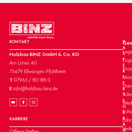
KONTAKT
D
Gew
A
Lage
Holzbau BINZ GmbH & Co. KG
S
P
Logi
Am Limes 40
E
Prod
73479 Ellwangen-Pfahlheim
R
Mon
F
T
07965 / 80 188 0
E
Hand
E
info@holzbau-binz.de
K
Schr
T
E
Werk
G
Schü
E
B
KARRIERE
Fahr
Ä
Verk
U
Offene Stellen