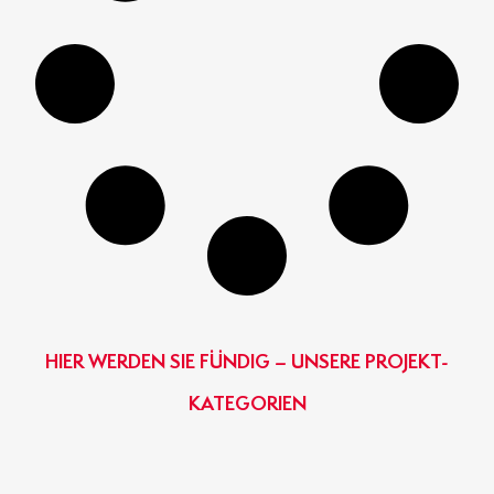
o
HIER WERDEN SIE FÜNDIG – UNSERE PROJEKT-
KATEGORIEN
GEWERBE- & INDUSTRIEBAU
BINZ-MASSIVHAUS
OBJEKTBAU
AGRARBAU
HIER KLICKEN
HIER KLICKEN
HIER KLICKEN
HIER KLICKEN