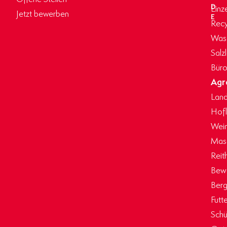
D
Einz
Jetzt bewerben
E
Recy
Wasc
Salz
Büro
Agr
Land
Hof
Wein
Masc
Reit
Bew
Berg
Futt
Schü