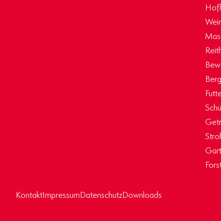
Hof
Wein
Masc
Reit
Bew
Berg
Futt
Schü
Getr
Stro
Gart
Fors
Kontakt
Impressum
Datenschutz
Downloads