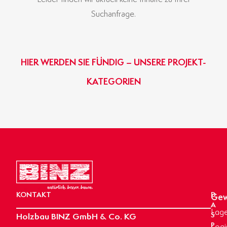
Suchanfrage.
HIER WERDEN SIE FÜNDIG – UNSERE PROJEKT-
KATEGORIEN
GEWERBE- & INDUSTRIEBAU
BINZ-MASSIVHAUS
OBJEKTBAU
AGRARBAU
HIER KLICKEN
HIER KLICKEN
HIER KLICKEN
HIER KLICKEN
KONTAKT
D
Gew
A
Lage
Holzbau BINZ GmbH & Co. KG
S
P
Logi