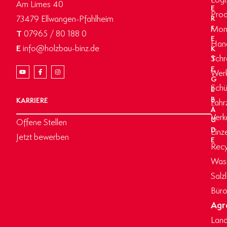
Am Limes 40
E
Prod
73479 Ellwangen-Pfahlheim
R
Mon
F
T
07965 / 80 188 0
E
Hand
E
info@holzbau-binz.de
K
Schr
T
E
Werk
G
Schü
E
B
KARRIERE
Fahr
Ä
Verk
U
Offene Stellen
D
Einz
Jetzt bewerben
E
Recy
Wasc
Salz
Büro
Agr
Land