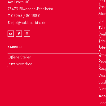
Am Limes 40
E
Prod
73479 Ellwangen-Pfahlheim
R
Mon
F
T
07965 / 80 188 0
E
Hand
E
info@holzbau-binz.de
K
Schr
T
E
Werk
G
Schü
E
B
KARRIERE
Fahr
Ä
Verk
U
Offene Stellen
D
Einz
Jetzt bewerben
E
Recy
Wasc
Salz
Büro
Agr
Land