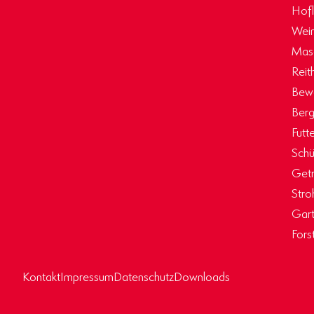
Hof
Wein
Masc
Reit
Bew
Berg
Futt
Schü
Getr
Stro
Gart
Fors
Kontakt
Impressum
Datenschutz
Downloads