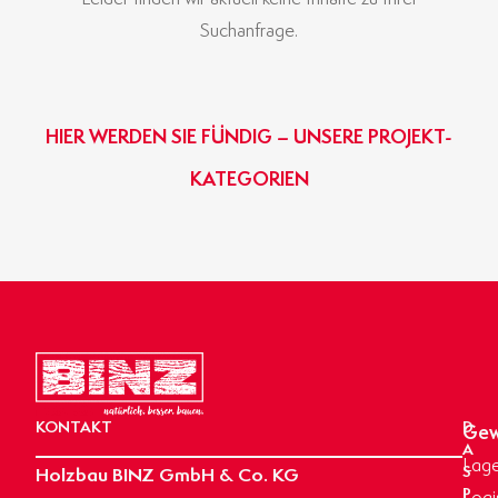
Suchanfrage.
HIER WERDEN SIE FÜNDIG – UNSERE PROJEKT-
KATEGORIEN
GEWERBE- & INDUSTRIEBAU
BINZ-MASSIVHAUS
OBJEKTBAU
AGRARBAU
HIER KLICKEN
HIER KLICKEN
HIER KLICKEN
HIER KLICKEN
KONTAKT
D
Gew
A
Lage
Holzbau BINZ GmbH & Co. KG
S
P
Logi