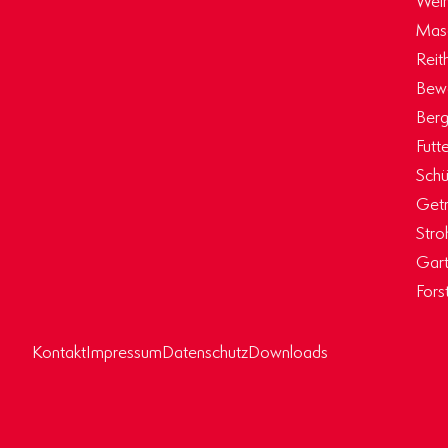
Masc
Reit
Bew
Berg
Futt
Schü
Getr
Stro
Gart
Fors
Kontakt
Impressum
Datenschutz
Downloads