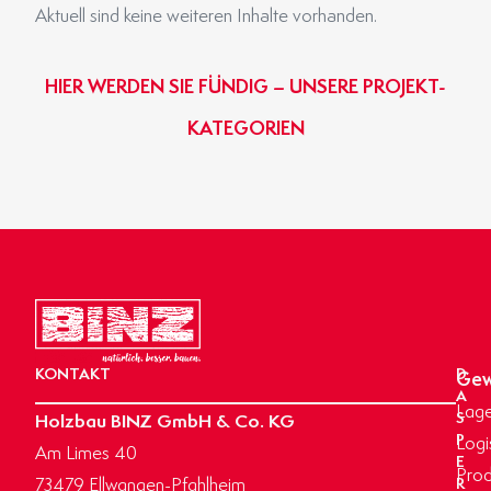
Aktuell sind keine weiteren Inhalte vorhanden.
HIER WERDEN SIE FÜNDIG – UNSERE PROJEKT-
KATEGORIEN
GEWERBE- & INDUSTRIEBAU
BINZ-MASSIVHAUS
OBJEKTBAU
AGRARBAU
HIER KLICKEN
HIER KLICKEN
HIER KLICKEN
HIER KLICKEN
KONTAKT
D
Gew
A
Lage
Holzbau BINZ GmbH & Co. KG
S
P
Logi
Am Limes 40
E
Prod
73479 Ellwangen-Pfahlheim
R