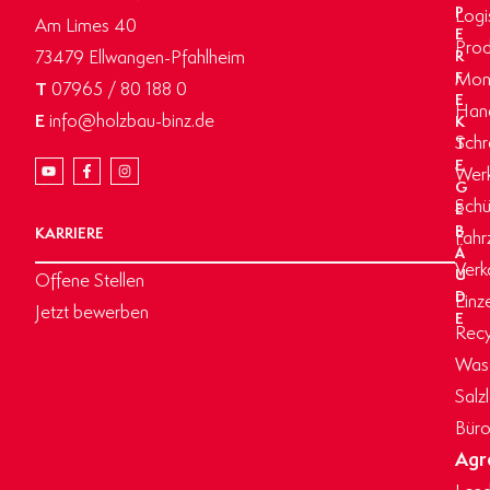
P
Logi
Am Limes 40
E
Prod
73479 Ellwangen-Pfahlheim
R
Mon
F
T
07965 / 80 188 0
E
Hand
E
info@holzbau-binz.de
K
Schr
T
E
Werk
G
Schü
E
B
KARRIERE
Fahr
Ä
Verk
U
Offene Stellen
D
Einz
Jetzt bewerben
E
Recy
Wasc
Salz
Büro
Agr
Land