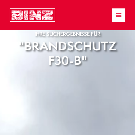
IHRE SUCHERGEBNISSE FÜR
"BRANDSCHUTZ
F30-B"