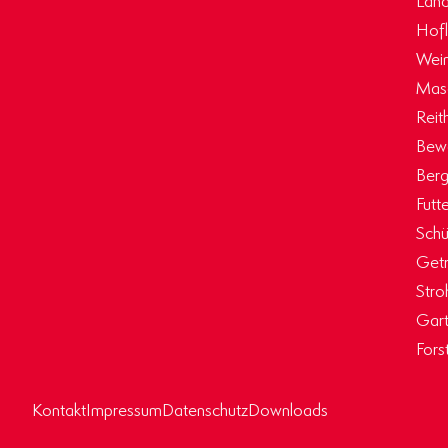
Hof
Wein
Masc
Reit
Bew
Berg
Futt
Schü
Getr
Stro
Gart
Fors
Kontakt
Impressum
Datenschutz
Downloads