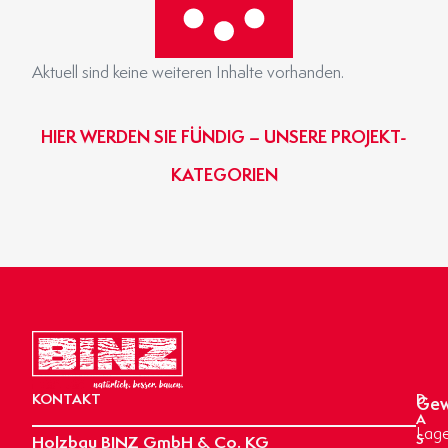
Aktuell sind keine weiteren Inhalte vorhanden.
HIER WERDEN SIE FÜNDIG – UNSERE PROJEKT-
KATEGORIEN
GEWERBE- & INDUSTRIEBAU
BINZ-MASSIVHAUS
OBJEKTBAU
AGRARBAU
HIER KLICKEN
HIER KLICKEN
HIER KLICKEN
HIER KLICKEN
KONTAKT
D
Gew
A
Lage
Holzbau BINZ GmbH & Co. KG
S