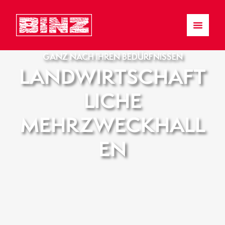
GANZ NACH IHREN BEDÜRFNISSEN
LANDWIRTSCHAFT
LICHE
MEHRZWECKHALL
EN