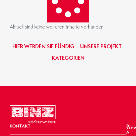
Aktuell sind keine weiteren Inhalte vorhanden.
HIER WERDEN SIE FÜNDIG – UNSERE PROJEKT-
KATEGORIEN
GEWERBE- & INDUSTRIEBAU
BINZ-MASSIVHAUS
OBJEKTBAU
AGRARBAU
HIER KLICKEN
HIER KLICKEN
HIER KLICKEN
HIER KLICKEN
KONTAKT
D
Gew
A
Lage