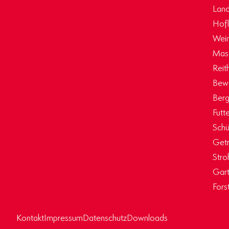
Land
Hof
Wein
Masc
Reit
Bew
Berg
Futt
Schü
Getr
Stro
Gart
Fors
Kontakt
Impressum
Datenschutz
Downloads