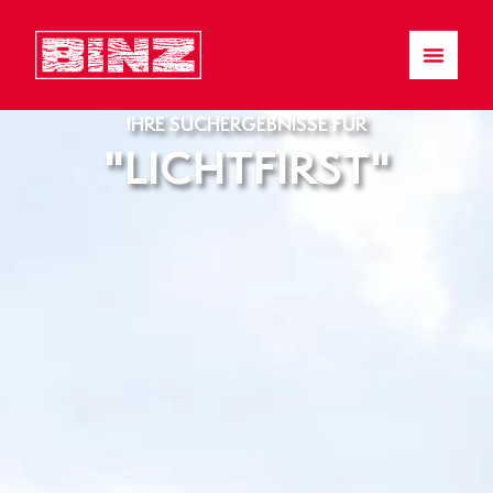
IHRE SUCHERGEBNISSE FÜR
"LICHTFIRST"