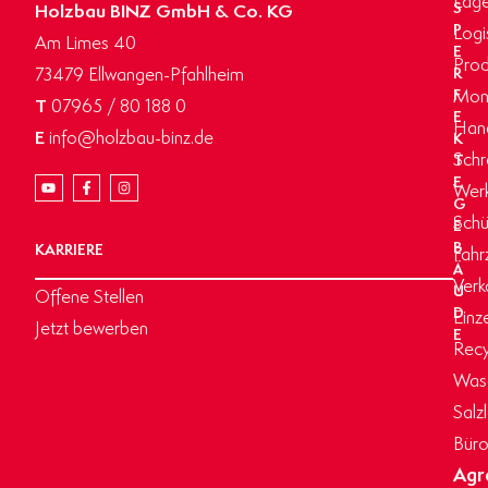
Holzbau BINZ GmbH & Co. KG
S
P
Logi
Am Limes 40
E
Prod
73479 Ellwangen-Pfahlheim
R
Mon
F
T
07965 / 80 188 0
E
Hand
E
info@holzbau-binz.de
K
Schr
T
E
Werk
G
Schü
E
B
KARRIERE
Fahr
Ä
Verk
U
Offene Stellen
D
Einz
Jetzt bewerben
E
Recy
Wasc
Salz
Büro
Agr