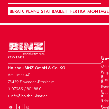
BERATUNG
PLANUNG
STATIK
BAULEITUNG
FERTIGUNG
MONTAGE
KONTAKT
D
Gew
A
Lage
Holzbau BINZ GmbH & Co. KG
S
P
Logi
Am Limes 40
E
Prod
73479 Ellwangen-Pfahlheim
R
Mon
F
T
07965 / 80 188 0
E
Hand
E
info@holzbau-binz.de
K
Schr
T
E
Werk