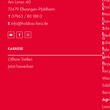
Am Limes 40
E
Prod
73479 Ellwangen-Pfahlheim
R
Mon
F
T
07965 / 80 188 0
E
Hand
E
info@holzbau-binz.de
K
Schr
T
E
Werk
G
Schü
E
B
KARRIERE
Fahr
Ä
Verk
U
Offene Stellen
D
Einz
Jetzt bewerben
E
Recy
Wasc
Salz
Büro
Agr
Land