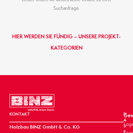
Suchanfrage.
HIER WERDEN SIE FÜNDIG – UNSERE PROJEKT-
KATEGORIEN
GEWERBE- & INDUSTRIEBAU
BINZ-MASSIVHAUS
OBJEKTBAU
AGRARBAU
HIER KLICKEN
HIER KLICKEN
HIER KLICKEN
HIER KLICKEN
KONTAKT
D
Gew
A
Lage
Holzbau BINZ GmbH & Co. KG
S
P
Logi