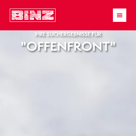
IHRE SUCHERGEBNISSE FÜR
"OFFENFRONT"