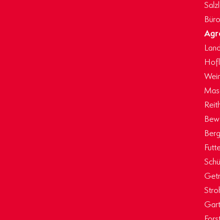
Salz
Büro
Agr
Land
Hof
Wein
Masc
Reit
Bew
Berg
Futt
Schü
Getr
Stro
Gart
Fors