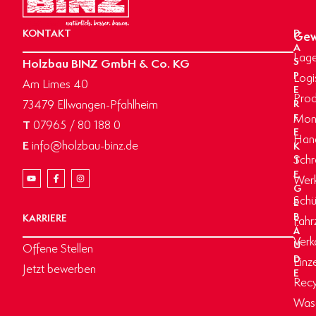
KONTAKT
D
Gew
A
Lage
Holzbau BINZ GmbH & Co. KG
S
P
Logi
Am Limes 40
E
Prod
73479 Ellwangen-Pfahlheim
R
Mon
F
T
07965 / 80 188 0
E
Hand
E
info@holzbau-binz.de
K
Schr
T
E
Werk
G
Schü
E
B
KARRIERE
Fahr
Ä
Verk
U
Offene Stellen
D
Einz
Jetzt bewerben
E
Recy
Wasc