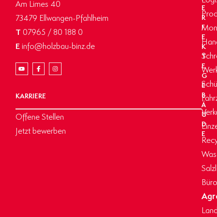
Am Limes 40
E
Prod
73479 Ellwangen-Pfahlheim
R
Mon
F
T
07965 / 80 188 0
E
Hand
E
info@holzbau-binz.de
K
Schr
T
E
Werk
G
Schü
E
B
KARRIERE
Fahr
Ä
Verk
U
Offene Stellen
D
Einz
Jetzt bewerben
E
Recy
Wasc
Salz
Büro
Agr
Land