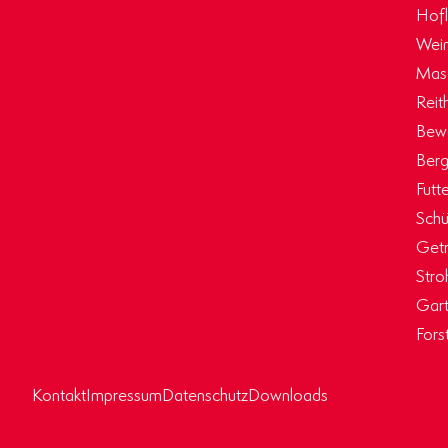
Hof
Wein
Masc
Reit
Bew
Berg
Futt
Schü
Getr
Stro
Gart
Fors
Kontakt
Impressum
Datenschutz
Downloads