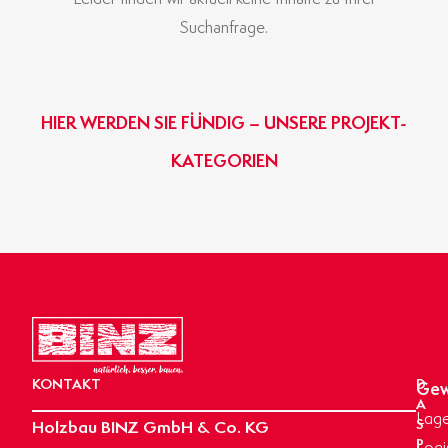
Suchanfrage.
HIER WERDEN SIE FÜNDIG – UNSERE PROJEKT-
KATEGORIEN
GEWERBE- & INDUSTRIEBAU
BINZ-MASSIVHAUS
OBJEKTBAU
AGRARBAU
HIER KLICKEN
HIER KLICKEN
HIER KLICKEN
HIER KLICKEN
KONTAKT
D
Gew
A
Lage
Holzbau BINZ GmbH & Co. KG
S
P
Logi