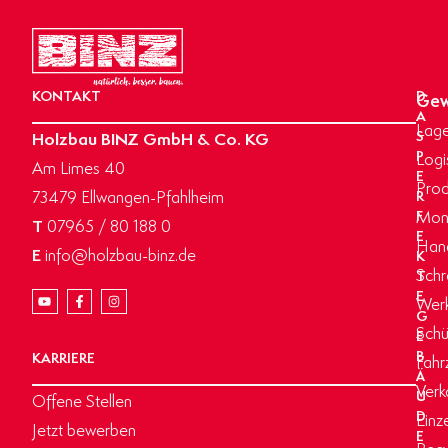
KONTAKT
D
Gew
A
Lage
Holzbau BINZ GmbH & Co. KG
S
P
Logi
Am Limes 40
E
Prod
73479 Ellwangen-Pfahlheim
R
Mon
F
T
07965 / 80 188 0
E
Hand
E
info@holzbau-binz.de
K
Schr
T
E
Werk
G
Schü
E
B
KARRIERE
Fahr
Ä
Verk
U
Offene Stellen
D
Einz
Jetzt bewerben
E
Recy