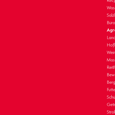
Wasc
Salz
Büro
Agr
Land
Hof
Wein
Masc
Reit
Bew
Berg
Futt
Schü
Getr
Stro