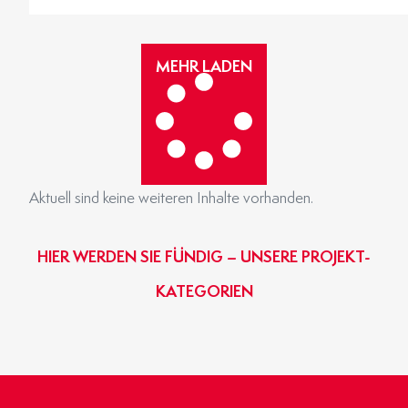
MEHR
MEHR LADEN
Aktuell sind keine weiteren Inhalte vorhanden.
HIER WERDEN SIE FÜNDIG – UNSERE PROJEKT-
KATEGORIEN
GEWERBE- & INDUSTRIEBAU
BINZ-MASSIVHAUS
OBJEKTBAU
AGRARBAU
HIER KLICKEN
HIER KLICKEN
HIER KLICKEN
HIER KLICKEN