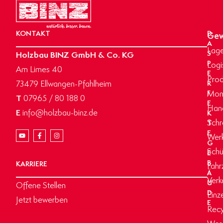
KONTAKT
D
Gew
A
Lage
Holzbau BINZ GmbH & Co. KG
S
P
Logi
Am Limes 40
E
Prod
73479 Ellwangen-Pfahlheim
R
Mon
F
T
07965 / 80 188 0
E
Hand
E
info@holzbau-binz.de
K
Schr
T
E
Werk
G
Schü
E
B
KARRIERE
Fahr
Ä
Verk
U
Offene Stellen
D
Einz
Jetzt bewerben
E
Recy
Wasc