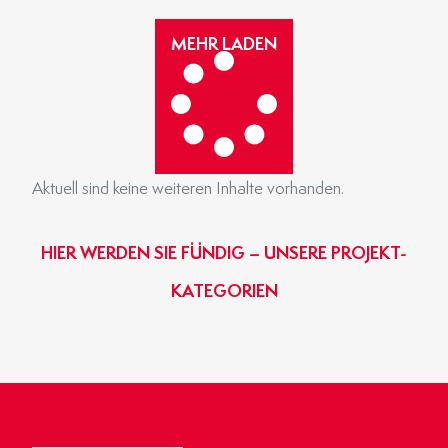
MEHR LADEN
Aktuell sind keine weiteren Inhalte vorhanden.
HIER WERDEN SIE FÜNDIG – UNSERE PROJEKT-
KATEGORIEN
GEWERBE- & INDUSTRIEBAU
BINZ-MASSIVHAUS
OBJEKTBAU
AGRARBAU
HIER KLICKEN
HIER KLICKEN
HIER KLICKEN
HIER KLICKEN