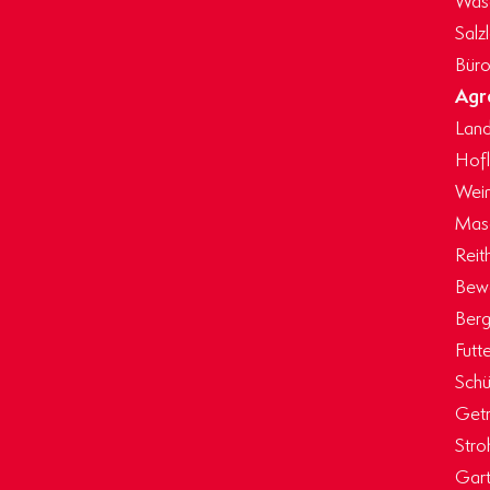
Salz
Büro
Agr
Land
Hof
Wein
Masc
Reit
Bew
Berg
Futt
Schü
Getr
Stro
Gart