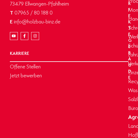
Prod
73479 Ellwangen-Pfahlheim
R
Mon
F
T
07965 / 80 188 0
E
Hand
E
info@holzbau-binz.de
K
Schr
T
E
Werk
G
Schü
E
B
KARRIERE
Fahr
Ä
Verk
U
Offene Stellen
D
Einz
Jetzt bewerben
E
Recy
Wasc
Salz
Büro
Agr
Land
Hof