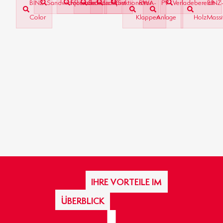
BINZ-
Sandwichfassade
Foliendach
Gründach
Lichtfirst
Sektionaltor
RWA-
PV-
Verladebereich
BINZ
Color
Klappen
Anlage
HolzMass
IHRE VORTEILE IM
ÜBERBLICK