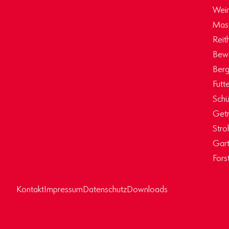
Wein
Masc
Reit
Bew
Berg
Futt
Schü
Getr
Stro
Gart
Fors
Kontakt
Impressum
Datenschutz
Downloads