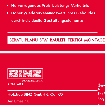
Hervorragendes Preis-Leistungs-Verhältnis
Hoher Wiedererkennungswert Ihres Gebäudes
durch individuelle Gestaltungselemente
BERATUNG
PLANUNG
STATIK
BAULEITUNG
FERTIGUNG
MONTAGE
KONTAKT
D
Gew
A
Lage
Holzbau BINZ GmbH & Co. KG
S
P
Logi
Am Limes 40
E