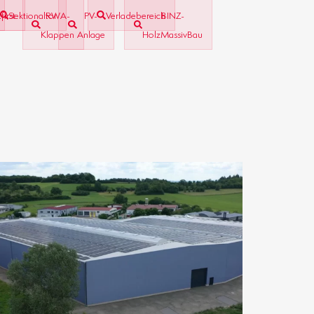
first
Sektionaltor
RWA-
PV-
Verladebereich
BINZ-
Klappen
Anlage
HolzMassivBau