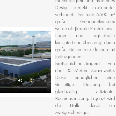
Nachhaltigkeit und modernes
Bauvolumen integriert ist. Eine
Design perfekt miteinander
anthrazitfarbene BINZ-
verbindet. Der rund 6.500 m²
Colorfassade und eine
große Gebäudekomplex
Dachbegrünung unterstreichen
wurde als flexible Produktions-,
die architektonische Qualität
Lager- und Logistikhalle
des Projekts. Beide Hallenteile
konzipiert und überzeugt durch
sind durch eine Brandwand
große, stützenfreie Flächen mit
getrennt, über ein
freitragenden
Brandschutztor verbunden und
Brettschichtholzträgern von
verfügen über ebenerdige
über 30 Metern Spannweite.
Zufahrten sowie
Diese ermöglichen eine
Verladebrücken. Das Ergebnis:
vielseitige Nutzung bei
eine moderne Gewerbehalle,
gleichzeitig effizienter
die Effizienz, Ästhetik und
Raumausnutzung. Ergänzt wird
die Halle durch ein
zweigeschossiges