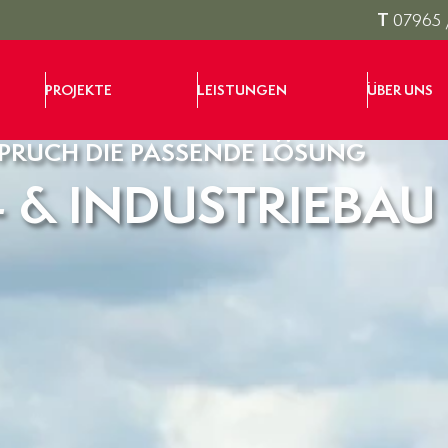
T
07965 
PROJEKTE
LEISTUNGEN
ÜBER UNS
SPRUCH DIE PASSENDE LÖSUNG
 & INDUSTRIEBAU