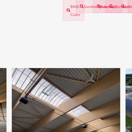
BINZ-
Sandwichfassade
Foliendach
Gründach
Licht
Color