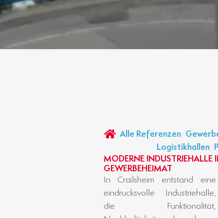
Alle Referenzen
/
Gewerbe
Logistikhallen
/
MODERNE INDUSTRIEHALLE I
GEWERBEHEIMAT
In Crailsheim entstand eine
Bürogebäude in BINZ-
eindrucksvolle Industriehalle,
HolzMassivBauweise, das teils
die Funktionalität,
vorgelagert, teils in das