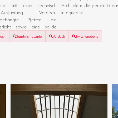
mal mit einer technisch
kt in das Gelände des Bauhofs
Ausführung. Verdeckt
integriert ist.
ngehängte Pfetten, ein
rlicht sowie eine solide
dach
Sandwichfassade
Vordach
Zwischenebene