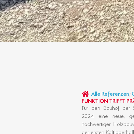
Alle Referenzen
/
FUNKTION TRIFFT P
Für den Bauhof der 
Holzkonstruktion mi
2024 eine neue, g
verleihen dem Gebä
hochwertiger Holzbauw
Ästhetik. Die durchda
der ersten Kaltlagerhal
Langlebigkeit, Funktio