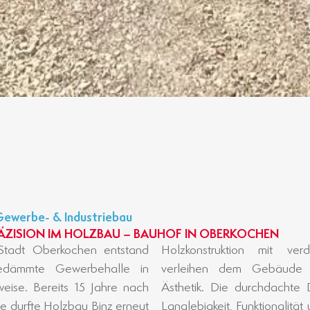
Gewerbe- & Industriebau
RÄZISION IM HOLZBAU – BAUHOF IN OBERKOCHEN
Stadt Oberkochen entstand
t verdeckten Verbindungen
edämmte Gewerbehalle in
ude eine klare, moderne
eise. Bereits 15 Jahre nach
chte Detailplanung sorgt für
le durfte Holzbau Binz erneut
nalität und eine ansprechende