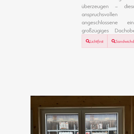
überzeugen – dies
Architektur, die perfe
anspruchsvollen 
angeschlossene ei
großzügiges Dachobe
Lichtfirst
Sandwich