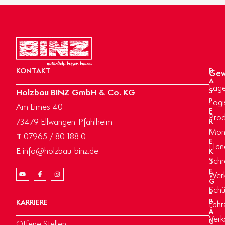
KONTAKT
D
Gew
A
Lage
Holzbau BINZ GmbH & Co. KG
S
P
Logi
Am Limes 40
E
Prod
73479 Ellwangen-Pfahlheim
R
Mon
F
T
07965 / 80 188 0
E
Hand
E
info@holzbau-binz.de
K
Schr
T
E
Werk
G
Schü
E
B
KARRIERE
Fahr
Ä
Verk
U
Offene Stellen