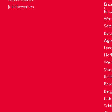
D
Einz
Jetzt bewerben
E
Recy
Wasc
Salz
Büro
Agr
Land
Hof
Wein
Masc
Reit
Bew
Berg
Futt
Schü