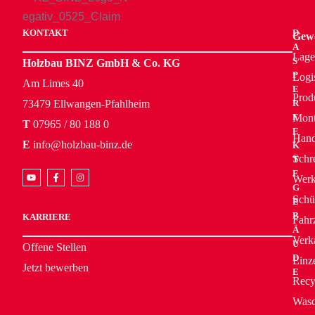
KONTAKT
D
Gewe
A
Lage
S
Holzbau BINZ GmbH & Co. KG
P
Logi
Am Limes 40
E
Prod
73479 Ellwangen-Pfahlheim
R
Mont
F
T
07965 / 80 188 0
E
Hand
E
info@holzbau-binz.de
K
Schr
T
E
Werk
G
Schü
E
B
KARRIERE
Fahr
Ä
Verk
U
Offene Stellen
D
Einz
Jetzt bewerben
E
Recy
Wasc