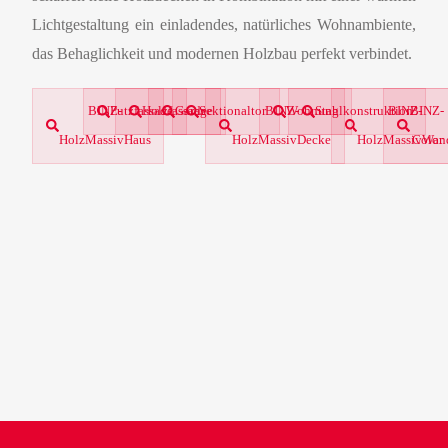
Lichtgestaltung ein einladendes, natürliches Wohnambiente,
das Behaglichkeit und modernen Holzbau perfekt verbindet.
BINZ-
Putzfassade
Holzfassade
Garage
Sektionaltor
BINZ-
Wohnung
Stahlkonstruktion
BINZ-
BINZ-
HolzMassivHaus
HolzMassivDecke
HolzMassivWan
Color