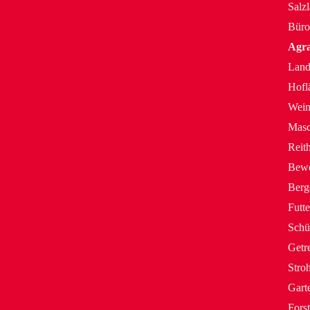
Salzl
Büro
Agr
Land
Hofl
Wein
Masc
Reith
Bewe
Berg
Futte
Schü
Getr
Stro
Gart
Forst