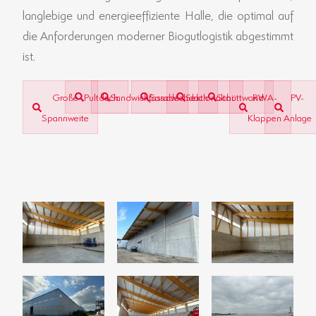
langlebige und energieeffiziente Halle, die optimal auf
die Anforderungen moderner Biogutlogistik abgestimmt
ist.
Große
Pultdach
Sandwichfassade
Sandwichdach
Sektionaltor
Schüttwand
RWA-
PV-
Spannweite
Klappen
Anlage