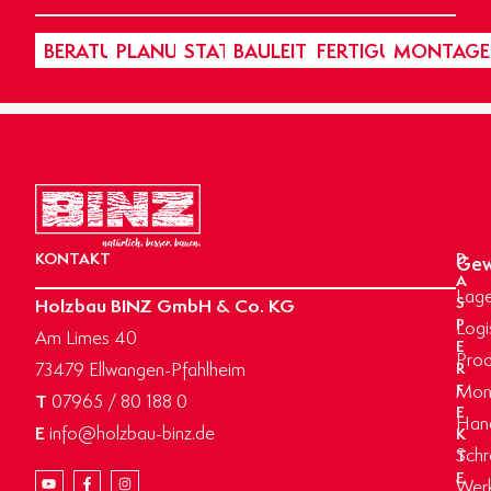
BERATUNG
PLANUNG
STATIK
BAULEITUNG
FERTIGUNG
MONTAGE
KONTAKT
D
Gew
A
Lage
Holzbau BINZ GmbH & Co. KG
S
P
Logi
Am Limes 40
E
Prod
73479 Ellwangen-Pfahlheim
R
Mon
F
T
07965 / 80 188 0
E
Hand
E
info@holzbau-binz.de
K
Schr
T
E
Werk