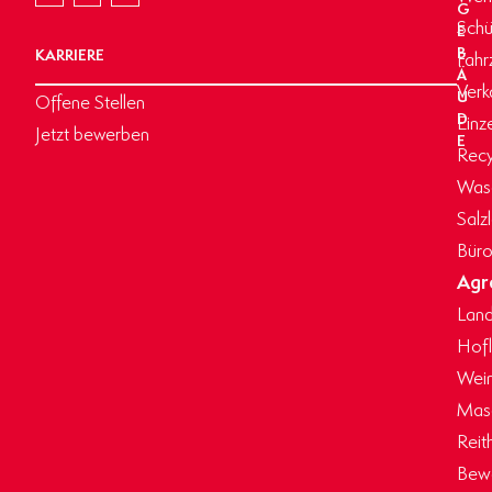
G
Schü
E
B
KARRIERE
Fahr
Ä
Verk
U
Offene Stellen
D
Einz
Jetzt bewerben
E
Recy
Wasc
Salz
Büro
Agr
Land
Hof
Wein
Masc
Reit
Bew