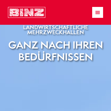
LANDWIRTSCHAFTLICHE
MEHRZWECKHALLEN
GANZ NACH IHREN
BEDÜRFNISSEN