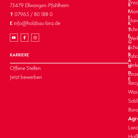
Prod
73479 Ellwangen-Pfahlheim
R
Mon
F
T
07965 / 80 188 0
E
Hand
E
info@holzbau-binz.de
K
Schr
T
E
Werk
G
Schü
E
B
KARRIERE
Fahr
Ä
Verk
U
Offene Stellen
D
Einz
Jetzt bewerben
E
Recy
Wasc
Salz
Büro
Agr
Land
Hof