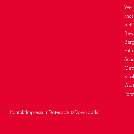
Wein
Masc
Reit
Bew
Berg
Futt
Schü
Getr
Stro
Gart
Fors
Kontakt
Impressum
Datenschutz
Downloads