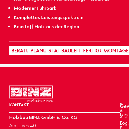
Moderner Fuhrpark
Komplettes Leistungsspektrum
Baustoff Holz aus der Region
BERATUNG
PLANUNG
STATIK
BAULEITUNG
FERTIGUNG
MONTAGE
KONTAKT
D
Gew
A
Lage
Holzbau BINZ GmbH & Co. KG
S
P
Logi
Am Limes 40
E