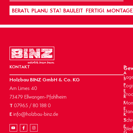
BERATUNG
PLANUNG
STATIK
BAULEITUNG
FERTIGUNG
MONTAGE
KONTAKT
D
Gew
A
Lage
Holzbau BINZ GmbH & Co. KG
S
P
Logi
Am Limes 40
E
Prod
73479 Ellwangen-Pfahlheim
R
Mon
F
T
07965 / 80 188 0
E
Hand
E
info@holzbau-binz.de
K
Schr
T
E
Werk
G