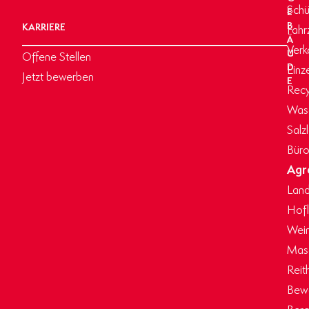
Schü
E
B
KARRIERE
Fahr
Ä
Verk
U
Offene Stellen
D
Einz
Jetzt bewerben
E
Recy
Wasc
Salz
Büro
Agr
Land
Hof
Wein
Masc
Reit
Bew
Berg