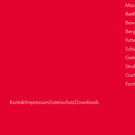
Masc
Reit
Bew
Berg
Futt
Schü
Getr
Stro
Gart
Fors
Kontakt
Impressum
Datenschutz
Downloads