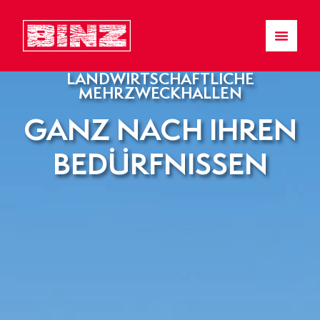
LANDWIRTSCHAFTLICHE
MEHRZWECKHALLEN
GANZ NACH IHREN
BEDÜRFNISSEN