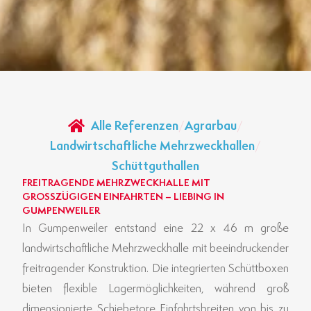
Alle Referenzen
/
Agrarbau
/
Landwirtschaftliche Mehrzweckhallen
/
Schüttguthallen
FREITRAGENDE MEHRZWECKHALLE MIT
GROSSZÜGIGEN EINFAHRTEN – LIEBING IN G
UMPENWEILER
In Gumpenweiler entstand eine 22 x 46 m große
landwirtschaftliche Mehrzweckhalle mit beeindruckender
freitragender Konstruktion. Die integrierten Schüttboxen
bieten flexible Lagermöglichkeiten, während groß
dimensionierte Schiebetore Einfahrtsbreiten von bis zu