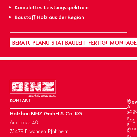
Komplettes Leistungsspektrum
Baustoff Holz aus der Region
BERATUNG
PLANUNG
STATIK
BAULEITUNG
FERTIGUNG
MONTAGE
KONTAKT
D
Gew
A
Lage
Holzbau BINZ GmbH & Co. KG
S
P
Logi
Am Limes 40
E
Prod
73479 Ellwangen-Pfahlheim
R
F