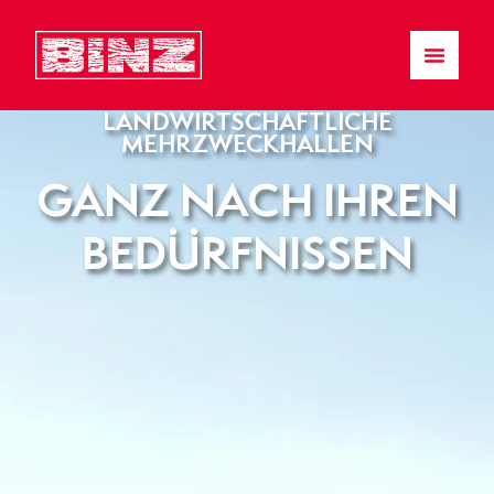
LANDWIRTSCHAFTLICHE
MEHRZWECKHALLEN
GANZ NACH IHREN
BEDÜRFNISSEN