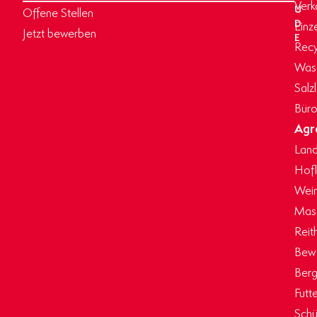
Verk
U
Offene Stellen
D
Einz
Jetzt bewerben
E
Recy
Wasc
Salz
Büro
Agr
Land
Hof
Wein
Masc
Reit
Bew
Berg
Futt
Schü