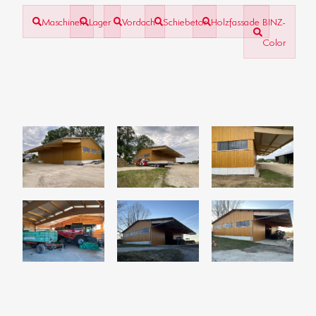
Maschinen
Lager
Vordach
Schiebetor
Holzfassade
BINZ-
Color