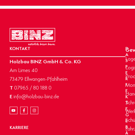
KONTAKT
D
Gew
A
Lage
Holzbau BINZ GmbH & Co. KG
S
P
Logi
Am Limes 40
E
Prod
73479 Ellwangen-Pfahlheim
R
Mon
F
T
07965 / 80 188 0
E
Hand
E
info@holzbau-binz.de
K
Schr
T
E
Werk
G
Schü
E
B
KARRIERE
Fahr
Ä