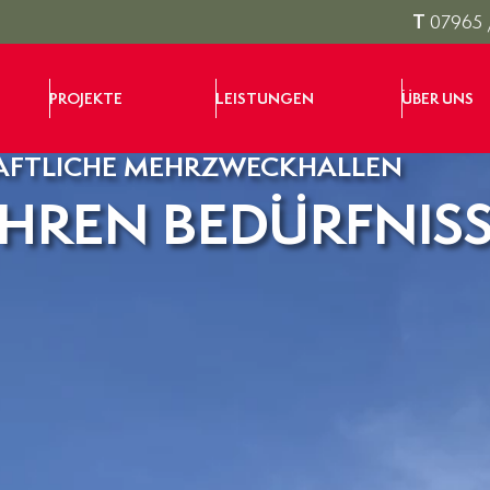
T
07965 
PROJEKTE
LEISTUNGEN
ÜBER UNS
AFTLICHE MEHRZWECKHALLEN
HREN BEDÜRFNIS