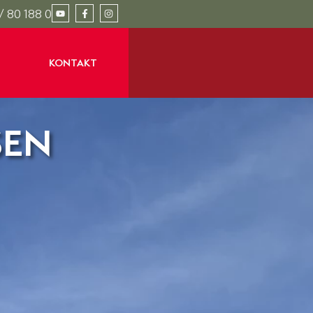
/ 80 188 0
KONTAKT
SEN