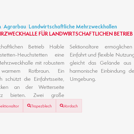
n
/
Agrarbau
/
Landwirtschaftliche Mehrzweckhallen
RZWECKHALLE FÜR LANDWIRTSCHAFTLICHEN BETRIEB -
haftlichen Betrieb Haible
öglichen eine komfortable
tetten-Heuchstetten eine
e Nutzung. Der erhöhte Sockel
 Mehrzweckhalle mit robustem
de aus und sorgt für eine
 warmem Rotbraun. Ein
ndung des Gebäudes in die
 schützt die Einfahrtsseite,
Umgebung.
cken an der Wetterseite
hutz bieten. Zwei große
Sektionaltor
Trapezblech
Vordach