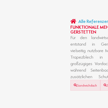
Alle Referenze
FUNKTIONALE MEH
GERSTETTEN
Für den landwirtsc
Sektionaltore erm
entstand in Gers
Einfahrt und flexibl
vielseitig nutzbare
gleicht das Gelän
Trapezblech in
harmonische Einbi
großzügiges Vordach
während Seitenba
zusätzlichen Sc
Sandwichdach