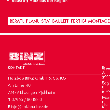
Baustoff Holz aus der Region
BERATUNG
PLANUNG
STATIK
BAULEITUNG
FERTIGUNG
MONTAGE
KONTAKT
D
Gew
A
Lage
Holzbau BINZ GmbH & Co. KG
S
P
Logi
Am Limes 40
E
Prod
73479 Ellwangen-Pfahlheim
R
Mon
F
T
07965 / 80 188 0
E
Hand
E
info@holzbau-binz.de
K