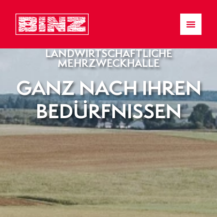
LANDWIRTSCHAFTLICHE
MEHRZWECKHALLE
GANZ NACH IHREN
BEDÜRFNISSEN