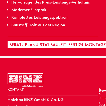
Hervorragendes Preis-Leistungs-Verhältnis
Moderner Fuhrpark
Komplettes Leistungsspektrum
Baustoff Holz aus der Region
BERATUNG
PLANUNG
STATIK
BAULEITUNG
FERTIGUNG
MONTAGE
KONTAKT
D
Gew
A
Lage
Holzbau BINZ GmbH & Co. KG
S
P
Logi