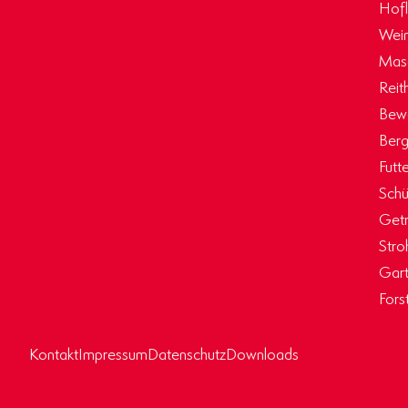
Hof
Wein
Masc
Reit
Bew
Berg
Futt
Schü
Getr
Stro
Gart
Fors
Kontakt
Impressum
Datenschutz
Downloads