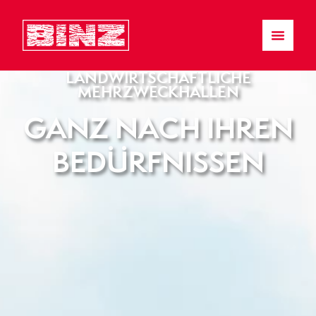
LANDWIRTSCHAFTLICHE
MEHRZWECKHALLEN
GANZ NACH IHREN
BEDÜRFNISSEN