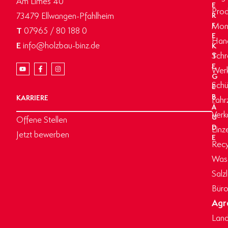
Am Limes 40
E
Prod
73479 Ellwangen-Pfahlheim
R
Mon
F
T
07965 / 80 188 0
E
Hand
E
info@holzbau-binz.de
K
Schr
T
E
Werk
G
Schü
E
B
KARRIERE
Fahr
Ä
Verk
U
Offene Stellen
D
Einz
Jetzt bewerben
E
Recy
Wasc
Salz
Büro
Agr
Land