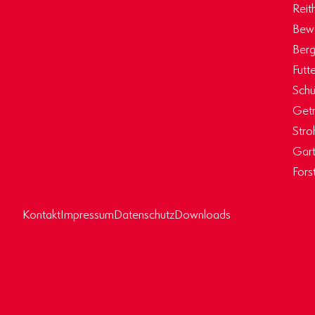
Reit
Bew
Berg
Futt
Schü
Getr
Stro
Gart
Fors
Kontakt
Impressum
Datenschutz
Downloads