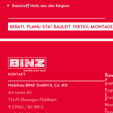
Baustoff Holz aus der Region
BERATUNG
PLANUNG
STATIK
BAULEITUNG
FERTIGUNG
MONTAGE
KONTAKT
D
Gew
A
Lage
Holzbau BINZ GmbH & Co. KG
S
P
Logi
Am Limes 40
E
Prod
73479 Ellwangen-Pfahlheim
R
Mon
F
T
07965 / 80 188 0
E
Hand