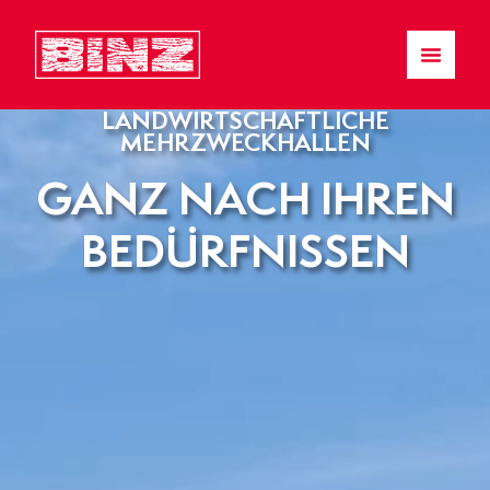
LANDWIRTSCHAFTLICHE
MEHRZWECKHALLEN
GANZ NACH IHREN
BEDÜRFNISSEN