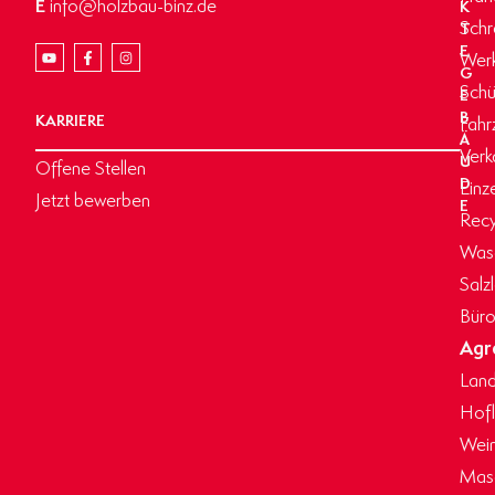
E
info@holzbau-binz.de
K
Schr
T
E
Werk
G
Schü
E
B
KARRIERE
Fahr
Ä
Verk
U
Offene Stellen
D
Einz
Jetzt bewerben
E
Recy
Wasc
Salz
Büro
Agr
Land
Hof
Wein
Masc