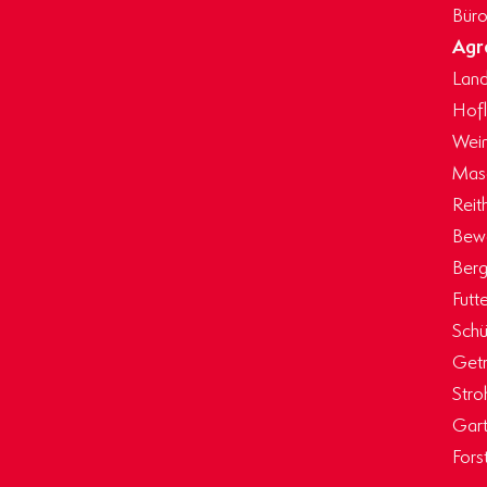
Büro
Agr
Land
Hof
Wein
Masc
Reit
Bew
Berg
Futt
Schü
Getr
Stro
Gart
Fors