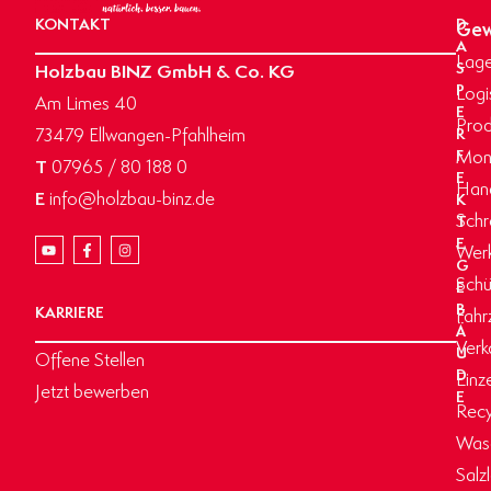
KONTAKT
D
Gew
A
Lage
Holzbau BINZ GmbH & Co. KG
S
P
Logi
Am Limes 40
E
Prod
73479 Ellwangen-Pfahlheim
R
Mon
F
T
07965 / 80 188 0
E
Hand
E
info@holzbau-binz.de
K
Schr
T
E
Werk
G
Schü
E
B
KARRIERE
Fahr
Ä
Verk
U
Offene Stellen
D
Einz
Jetzt bewerben
E
Recy
Wasc
Salz